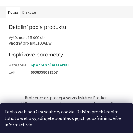
Popis
Diskuze
Detailní popis produktu
Výtěžnost 15 000 str.
Vhodný pro BM5100ADW
Doplňkové parametry
Kategorie
:
Spotřební materiál
EAN
:
6936358021357
Z
á
Brother-cr.cz- prodej a servis tiskáren Brother
p
TENO.cz - prodej kancelářské a výpočetní techniky Zlín
a
Tento web používá soubory cookie. Dalším procházením
t
tohoto webu vyjadřujete souhlas s jejich používáním.. Více
í
informací
zde
.