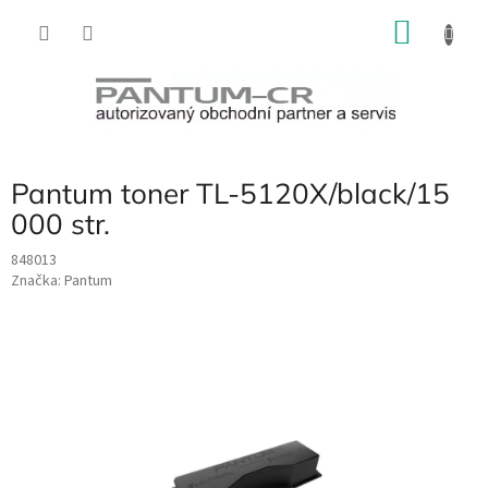
Přejít
NÁKU
na
obsah
KOŠÍK
Pantum toner TL-5120X/black/15
000 str.
848013
Značka:
Pantum