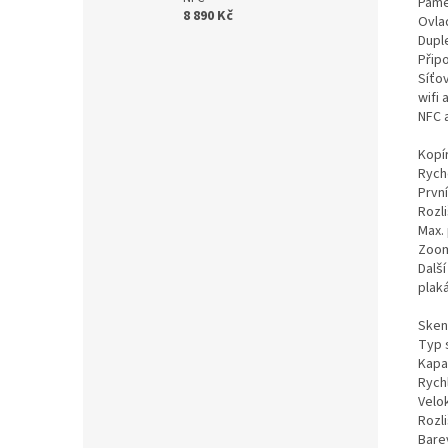
Pamě
8 890 Kč
Ovlad
Dupl
Připo
Síťo
wifi 
NFC 
Kopí
Rycho
Prvn
Rozl
Max. 
Zoo
Dalš
plaká
Sken
Typ 
Kapac
Rychl
Velo
Rozl
Bare