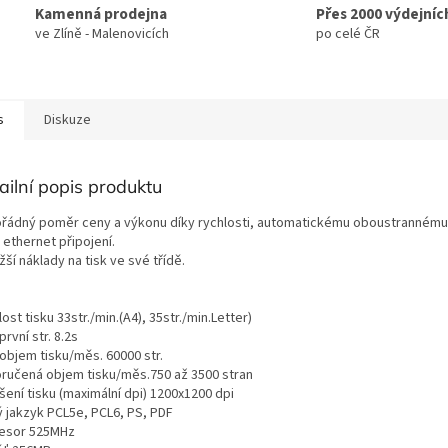
A
Kamenná prodejna
Přes 2000 výdejníc
ve Zlíně - Malenovicích
po celé ČR
s
Diskuze
ailní popis produktu
řádný poměr ceny a výkonu díky rychlosti, automatickému oboustrannému 
i ethernet připojení.
žší náklady na tisk ve své třídě.
ost tisku 33str./min.(A4), 35str./min.Letter)
první str. 8.2s
 objem tisku/měs. 60000 str.
ručená objem tisku/měs.750 až 3500 stran
šení tisku (maximální dpi) 1200x1200 dpi
ý jakzyk PCL5e, PCL6, PS, PDF
esor 525MHz