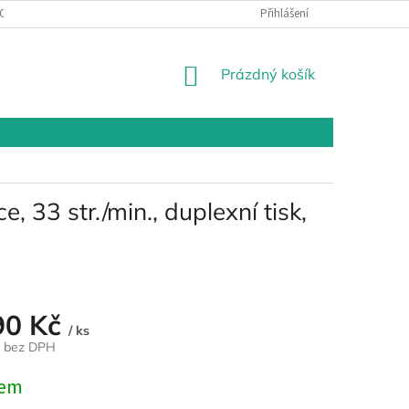
OSOBNÍCH ÚDAJŮ
Přihlášení
NÁKUPNÍ
Prázdný košík
KOŠÍK
3 str./min., duplexní tisk,
90 Kč
/ ks
č bez DPH
dem