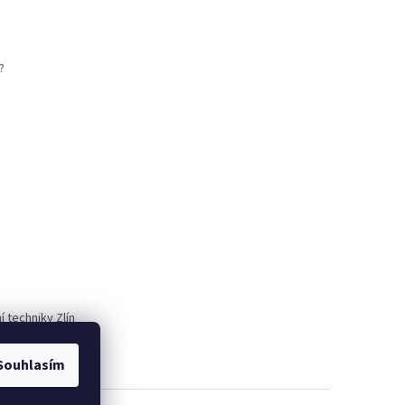
?
)
 techniky Zlín
Souhlasím