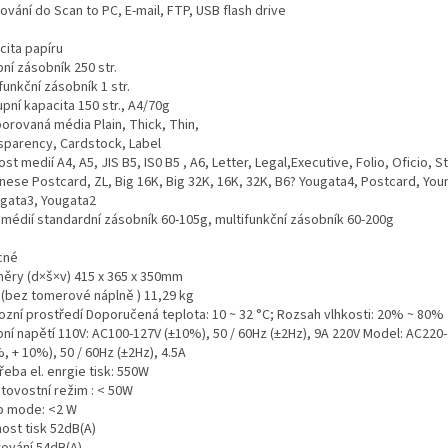
vání do Scan to PC, E-mail, FTP, USB flash drive
cita papíru
ní zásobník 250 str.
funkční zásobník 1 str.
pní kapacita 150 str., A4/70g
orovaná média Plain, Thick, Thin,
sparency, Cardstock, Label
ost medií A4, A5, JIS B5, IS0 B5 , A6, Letter, Legal,Executive, Folio, Oficio, 
nese Postcard, ZL, Big 16K, Big 32K, 16K, 32K, B6? Yougata4, Postcard, You
gata3, Yougata2
 médií standardní zásobník 60-105g, multifunkční zásobník 60-200g
cné
ěry (d×š×v) 415 x 365 x 350mm
 (bez tomerové náplně ) 11,29 kg
ozní prostředí Doporučená teplota: 10 ~ 32 °C; Rozsah vlhkosti: 20% ~ 80%
pní napětí 110V: AC100-127V (±10%), 50 / 60Hz (±2Hz), 9A 220V Model: AC220
, + 10%), 50 / 60Hz (±2Hz), 4.5A
eba el. enrgie tisk: 550W
tovostní režim : < 50W
p mode: <2 W
ost tisk 52dB(A)