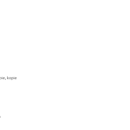
pie, kopie
m