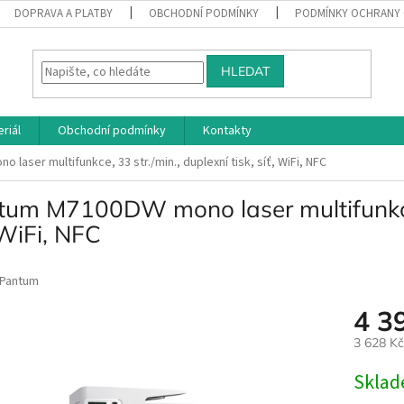
DOPRAVA A PLATBY
OBCHODNÍ PODMÍNKY
PODMÍNKY OCHRANY 
HLEDAT
riál
Obchodní podmínky
Kontakty
laser multifunkce, 33 str./min., duplexní tisk, síť, WiFi, NFC
um M7100DW mono laser multifunkce, 3
 WiFi, NFC
Pantum
4 3
3 628 K
Měrná
Skla
cena: