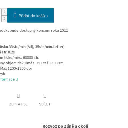
Přidat do košíku
odukt bude dostupný koncem roku 2022.
isku 33str./min.(A4), 35str./min.Letter)
 str. 8.2s
m tisku/měs. 60000 str.
ý objem tisku/měs. 751 taž 3500 str.
 Max 1200x1200 dpi
zyk
informace
ZEPTAT SE
SDÍLET
Rozvoz po Zlíně a okolí