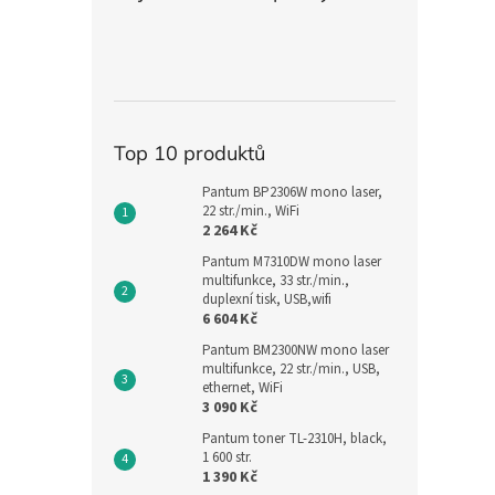
n
e
l
Top 10 produktů
Pantum BP2306W mono laser,
22 str./min., WiFi
2 264 Kč
Pantum M7310DW mono laser
multifunkce, 33 str./min.,
duplexní tisk, USB,wifi
6 604 Kč
Pantum BM2300NW mono laser
multifunkce, 22 str./min., USB,
ethernet, WiFi
3 090 Kč
Pantum toner TL-2310H, black,
1 600 str.
1 390 Kč