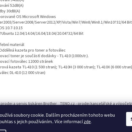
rování 54dB(A)
ování 52dB(A)
dby 30dB(A)
orované OS Microsoft Windows
er2003/Server2008/Server2012/XP/Vista/Win7/Win8/Win8.1/Win10?32/64 Bit
OS 10.7-10.15
x?Ubuntu 12.04/14.04/16.04/18.04/20.04?32/64 Bit
řební materiál
Oddělná kazeta pro toner a fotoválec
ovací toner je součástí dodávky - TL-410 (1000str.).
tovací fotoválec 12000 stránek
ová kazeta TL-410 (1 500 stran); TL-410H (3 000 stran); TL-410X (6 000 stran
álec DL-410 (12 000 stran)
 prodej a servis tiskáren Brother
TENO.cz - prodej kancelářské a výpočetní
oužívá soubory cookie. Dalším procházením tohoto webu
ouhlas s jejich používáním.. Více informací
zde
.