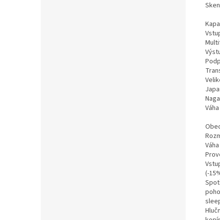
Skeno
Kapa
Vstup
Multi
Výstu
Podp
Tran
Velik
Japa
Naga
Váha
Obe
Rozm
Váha
Prov
Vstu
(-15%
Spotř
poho
slee
Hlučn