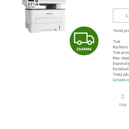
Tento pr
Z
Tisk
Rychlost t
ZDARMA
D
Tisk první
Max. obje
Doporučen
Rozlišení
A
Tiský jak
Detailní 
R
TISK
M