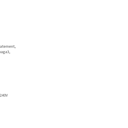
Statement,
naga3,
-240V