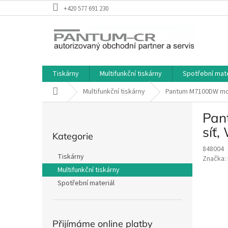
Přejít
+420 577 691 230
na
obsah
Tiskárny
Multifunkční tiskárny
Spotřební mate
Domů
Multifunkční tiskárny
Pantum M7100DW mono 
P
Pant
o
Přeskočit
s
síť,
Kategorie
kategorie
t
848004
r
Tiskárny
Značka:
a
Multifunkční tiskárny
n
Spotřební materiál
n
í
p
a
Přijímáme online platby