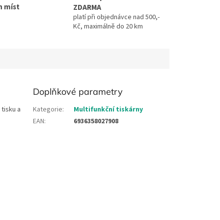
h míst
ZDARMA
platí při objednávce nad 500,-
Kč, maximálně do 20 km
Doplňkové parametry
tisku a
Kategorie
:
Multifunkční tiskárny
EAN
:
6936358027908