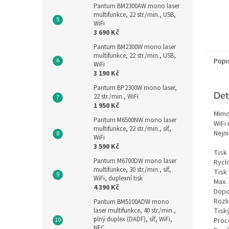
Pantum BM2300AW mono laser
multifunkce, 22 str./min., USB,
WiFi
3 690 Kč
Pantum BM2300W mono laser
multifunkce, 22 str./min., USB,
Popi
WiFi
3 190 Kč
Pantum BP2300W mono laser,
Det
22 str./min., WiFi
1 950 Kč
Mimo
Pantum M6500NW mono laser
WiFi 
multifunkce, 22 str./min., síť,
Nejni
WiFi
3 590 Kč
Tisk
Pantum M6700DW mono laser
Rychl
multifunkce, 30 str./min., síť,
Tisk 
WiFi, duplexní tisk
Max.
4 390 Kč
Dopo
Rozli
Pantum BM5100ADW mono
laser multifunkce, 40 str./min.,
Tisk
plný duplex (DADF), síť, WiFi,
Proc
NFC