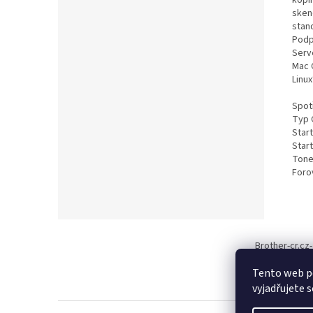
kopí
sken
stan
Podp
Serv
Mac 
Linu
Spot
Typ 
Start
Star
Toner
Forov
Z
á
Brother-cr.cz-
p
a
Tento web p
t
vyjadřujete s
í