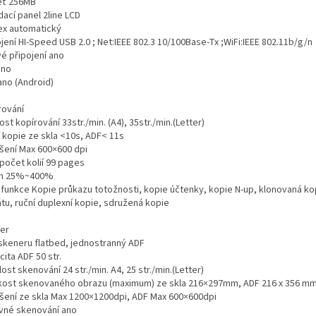
ť 256MB
ací panel 2line LCD
ex automatický
jení HI-Speed USB 2.0 ; Net:IEEE 802.3 10/100Base-Tx ;WiFi:IEEE 802.11b/g/n
vé připojení ano
ano
ano (Android)
rování
st kopírování 33str./min. (A4), 35str./min.(Letter)
í kopie ze skla <10s, ADF< 11s
išení Max 600×600 dpi
počet kolií 99 pages
m 25%~400%
í funkce Kopie průkazu totožnosti, kopie účtenky, kopie N-up, klonovaná ko
tu, ruční duplexní kopie, sdružená kopie
er
skeneru flatbed, jednostranný ADF
ita ADF 50 str.
ost skenování 24 str./min. A4, 25 str./min.(Letter)
kost skenovaného obrazu (maximum) ze skla 216×297mm, ADF 216 x 356 m
išení ze skla Max 1200×1200dpi, ADF Max 600×600dpi
vné skenování ano