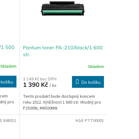
/1 500
Pantum toner PA-210/black/1 600
str.
Skladem
Skladem
1 149 Kč bez DPH
 košíku
Do košíku
1 390 Kč
/ ks
ncem
Tento produkt bude dostupný koncem
odný pro
roku 2022. Výtěžnost 1 600 str. Vhodný pro
P2500W, M6500NW
d:
848011
Kód:
PTT00001