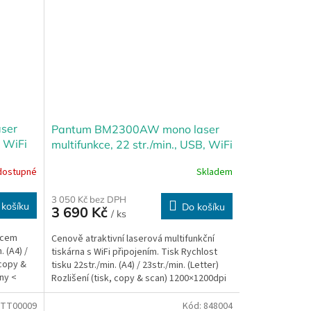
ser
Pantum BM2300AW mono laser
, WiFi
multifunkce, 22 str./min., USB, WiFi
dostupné
Skladem
3 050 Kč bez DPH
 košíku
Do košíku
3 690 Kč
/ ks
ncem
Cenově atraktivní laserová multifunkční
. (A4) /
tiskárna s WiFi připojením. Tisk Rychlost
 copy &
tisku 22str./min. (A4) / 23str./min. (Letter)
ny <
Rozlišení (tisk, copy & scan) 1200×1200dpi
Tisk...
TT00009
Kód:
848004