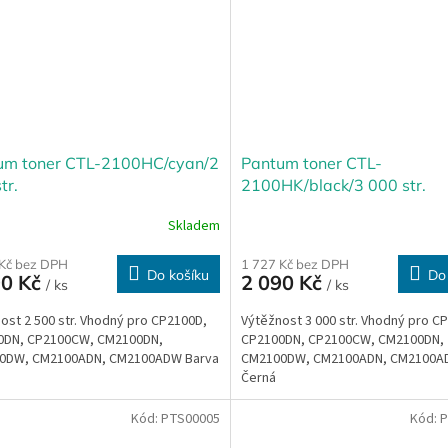
um toner CTL-2100HC/cyan/2
Pantum toner CTL-
tr.
2100HK/black/3 000 str.
Skladem
 Kč bez DPH
1 727 Kč bez DPH
Do košíku
Do
90 Kč
2 090 Kč
/ ks
/ ks
ost 2 500 str. Vhodný pro CP2100D,
Výtěžnost 3 000 str. Vhodný pro C
0DN, CP2100CW, CM2100DN,
CP2100DN, CP2100CW, CM2100DN,
0DW, CM2100ADN, CM2100ADW Barva
CM2100DW, CM2100ADN, CM2100A
Černá
Kód:
PTS00005
Kód:
P