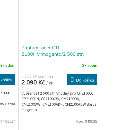
Pantum toner CTL-
2100HM/magenta/2 500 str.
Skladem
Skladem
1 727 Kč bez DPH
 košíku
Do košíku
2 090 Kč
/ ks
P2100D,
Výtěžnost 2 500 str. Vhodný pro CP2100D,
CP2100DN, CP2100CW, CM2100DN,
DW Barva
CM2100DW, CM2100ADN, CM2100ADW Barva
magenta
TT00014
Kód:
848035