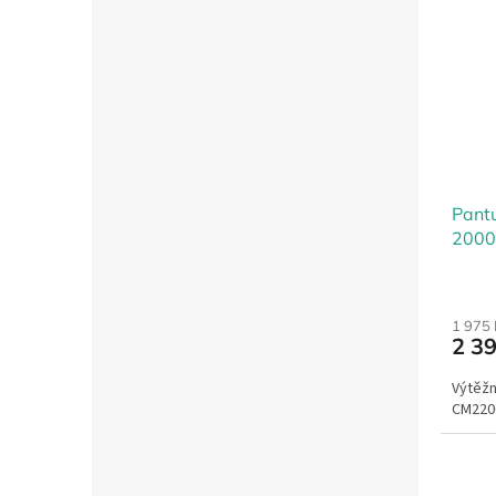
Pant
2000
1 975
2 3
Výtěžn
CM220