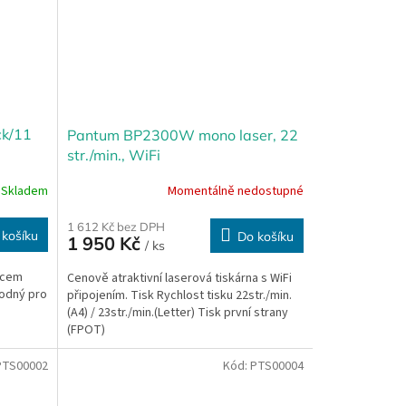
ck/11
Pantum BP2300W mono laser, 22
str./min., WiFi
Skladem
Momentálně nedostupné
1 612 Kč bez DPH
 košíku
Do košíku
1 950 Kč
/ ks
ncem
Cenově atraktivní laserová tiskárna s WiFi
hodný pro
připojením. Tisk Rychlost tisku 22str./min.
(A4) / 23str./min.(Letter) Tisk první strany
(FPOT)
PTS00002
Kód:
PTS00004