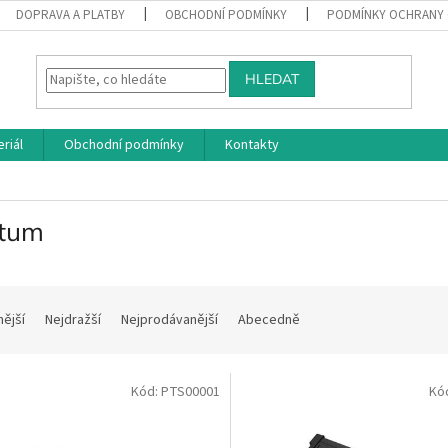
DOPRAVA A PLATBY
OBCHODNÍ PODMÍNKY
PODMÍNKY OCHRANY 
HLEDAT
riál
Obchodní podmínky
Kontakty
tum
nější
Nejdražší
Nejprodávanější
Abecedně
Kód:
PTS00001
Kó