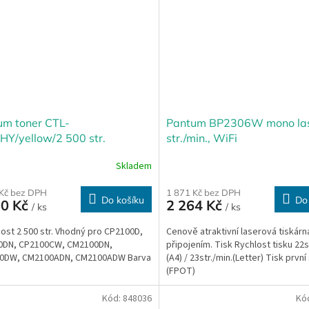
um toner CTL-
Pantum BP2306W mono las
HY/yellow/2 500 str.
str./min., WiFi
Skladem
 Kč bez DPH
1 871 Kč bez DPH
Do košíku
Do
90 Kč
2 264 Kč
/ ks
/ ks
ost 2 500 str. Vhodný pro CP2100D,
Cenově atraktivní laserová tiskárna
0DN, CP2100CW, CM2100DN,
připojením. Tisk Rychlost tisku 22s
0DW, CM2100ADN, CM2100ADW Barva
(A4) / 23str./min.(Letter) Tisk první
(FPOT)
Kód:
848036
Kó