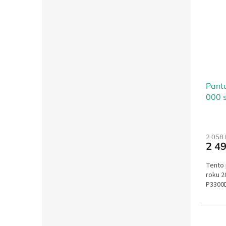
Pant
000 s
2 058
2 4
Tento
roku 2
P3300