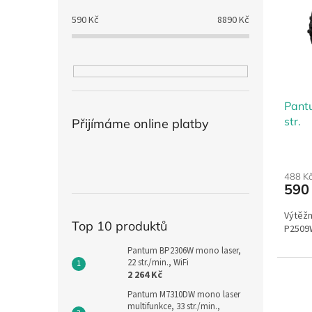
i
r
n
s
o
e
590
Kč
8890
Kč
p
d
l
r
u
o
k
d
t
u
ů
Pant
k
str.
t
Přijímáme online platby
ů
488 K
590
Výtěžn
Top 10 produktů
P2509
Pantum BP2306W mono laser,
22 str./min., WiFi
2 264 Kč
Pantum M7310DW mono laser
multifunkce, 33 str./min.,