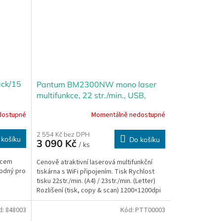
ack/15
Pantum BM2300NW mono laser
multifunkce, 22 str./min., USB,
ethernet, WiFi
dostupné
Momentálně nedostupné
2 554 Kč bez DPH
 košíku
Do košíku
3 090 Kč
/ ks
ncem
Cenově atraktivní laserová multifunkční
hodný pro
tiskárna s WiFi připojením. Tisk Rychlost
tisku 22str./min. (A4) / 23str./min. (Letter)
Rozlišení (tisk, copy & scan) 1200×1200dpi
Tisk...
d:
848003
Kód:
PTT00003