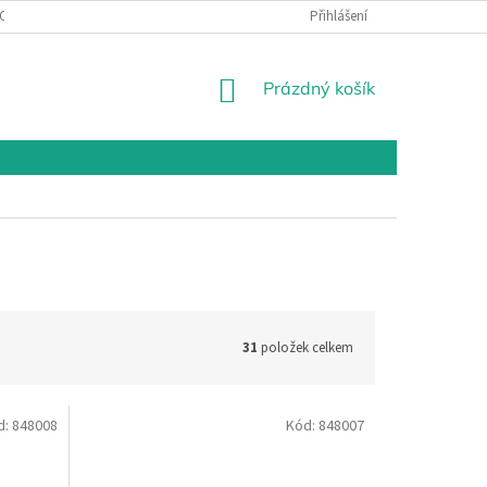
OSOBNÍCH ÚDAJŮ
Přihlášení
NÁKUPNÍ
Prázdný košík
KOŠÍK
31
položek celkem
d:
848008
Kód:
848007