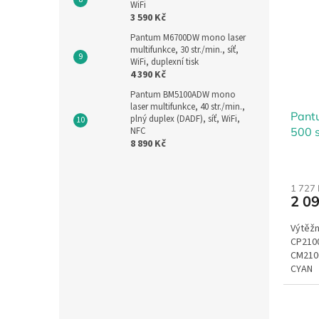
WiFi
3 590 Kč
Pantum M6700DW mono laser
multifunkce, 30 str./min., síť,
WiFi, duplexní tisk
4 390 Kč
Pantum BM5100ADW mono
laser multifunkce, 40 str./min.,
Pant
plný duplex (DADF), síť, WiFi,
500 s
NFC
8 890 Kč
1 727
2 0
Výtěžn
CP210
CM210
CYAN