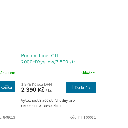
Pantum toner CTL-
.
2000HY/yellow/3 500 str.
Skladem
Skladem
1 975 Kč bez DPH
 košíku
Do košíku
2 390 Kč
/ ks
Výtěžnost 3 500 str. Vhodný pro
CM2200FDW Barva Žlutá
d:
848013
Kód:
PTT00012