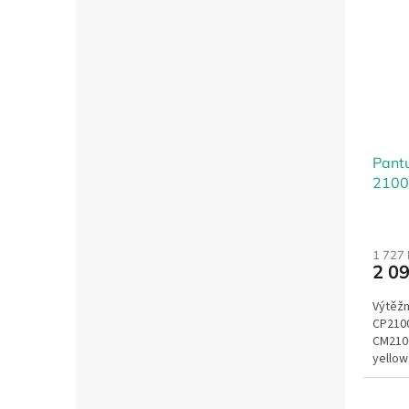
Pant
2100
1 727
2 0
Výtěžn
CP210
CM210
yellow