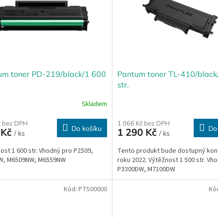
um toner PD-219/black/1 600
Pantum toner TL-410/black
str.
Skladem
č bez DPH
1 066 Kč bez DPH
Do košíku
Do
 Kč
1 290 Kč
/ ks
/ ks
ost 1 600 str. Vhodný pro P2509,
Tento produkt bude dostupný ko
W, M6509NW, M6559NW
roku 2022. Výtěžnost 1 500 str. Vh
P3300DW, M7100DW
Kód:
PTS00000
Kó