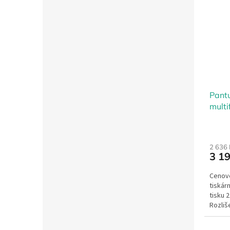
Pant
multi
WiFi
2 636
3 1
Cenově
tiskár
tisku 2
Rozliš
Tisk...