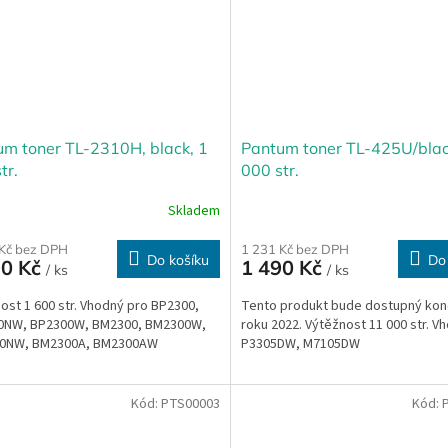
m toner TL-2310H, black, 1
Pantum toner TL-425U/bla
tr.
000 str.
Skladem
 Kč bez DPH
1 231 Kč bez DPH
Do košíku
Do
90 Kč
1 490 Kč
/ ks
/ ks
ost 1 600 str. Vhodný pro BP2300,
Tento produkt bude dostupný ko
0NW, BP2300W, BM2300, BM2300W,
roku 2022. Výtěžnost 11 000 str. V
0NW, BM2300A, BM2300AW
P3305DW, M7105DW
Kód:
PTS00003
Kód: