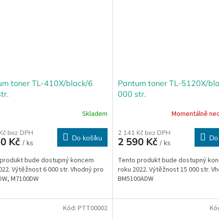
um toner TL-410X/black/6
Pantum toner TL-5120X/bl
tr.
000 str.
Skladem
Momentálně ne
 Kč bez DPH
2 141 Kč bez DPH
Do košíku
Do
90 Kč
2 590 Kč
/ ks
/ ks
 produkt bude dostupný koncem
Tento produkt bude dostupný ko
022. Výtěžnost 6 000 str. Vhodný pro
roku 2022. Výtěžnost 15 000 str. V
DW, M7100DW
BM5100ADW
Kód:
PTT00002
Kó