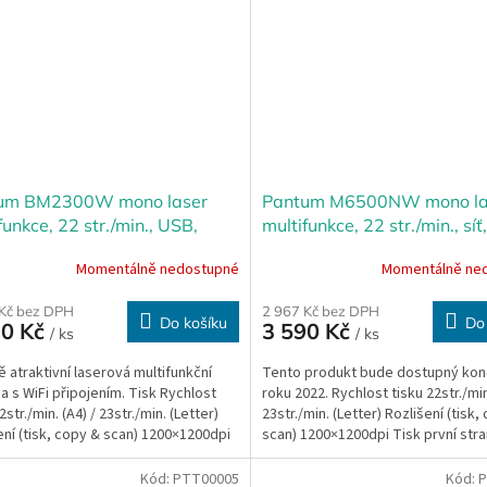
um BM2300W mono laser
Pantum M6500NW mono la
funkce, 22 str./min., USB,
multifunkce, 22 str./min., síť
Momentálně nedostupné
Momentálně ne
 Kč bez DPH
2 967 Kč bez DPH
Do košíku
Do
90 Kč
3 590 Kč
/ ks
/ ks
 atraktivní laserová multifunkční
Tento produkt bude dostupný ko
na s WiFi připojením. Tisk Rychlost
roku 2022. Rychlost tisku 22str./min
2str./min. (A4) / 23str./min. (Letter)
23str./min. (Letter) Rozlišení (tisk,
ení (tisk, copy & scan) 1200×1200dpi
scan) 1200×1200dpi Tisk první stra
7.8s...
Kód:
PTT00005
Kód:
P