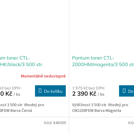
um toner CTL-
Pantum toner CTL-
HK/black/3 500 str.
2000HM/magenta/3 500 str
Momentálně nedostupné
 Kč bez DPH
1 975 Kč bez DPH
Do košíku
Do
90 Kč
2 390 Kč
/ ks
/ ks
ost 3 500 str. Vhodný pro
Výtěžnost 3 500 str. Vhodný pro
0FDW Barva Černá
CM2200FDW Barva Magenta
Kód:
848009
Kó