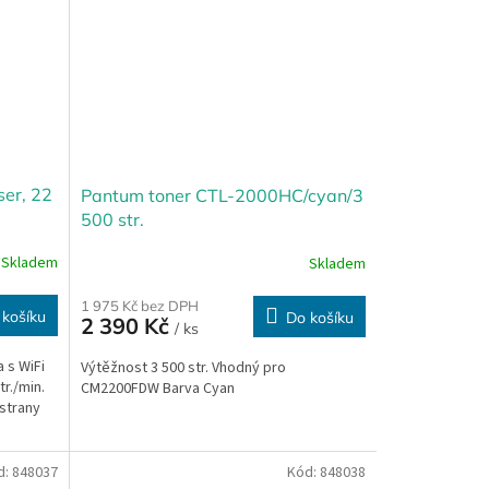
er, 22
Pantum toner CTL-2000HC/cyan/3
500 str.
Skladem
Skladem
1 975 Kč bez DPH
 košíku
Do košíku
2 390 Kč
/ ks
 s WiFi
Výtěžnost 3 500 str. Vhodný pro
tr./min.
CM2200FDW Barva Cyan
 strany
d:
848037
Kód:
848038