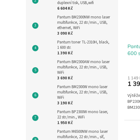
duplexní tisk, USB,wifi
6 604 Kč
Pantum BM2300NW mono laser
multifunkce, 22 str./min., USB,
ethernet, WiFi
3 090 Kč
Pantum toner TL-2310H, black,
Pantu
1 600 str.
600 s
1 390 Kč
Pantum BM2300AW mono laser
multifunkce, 22 str./min., USB,
WiFi
3 690 Kč
1 149
1 3
Pantum BM2300W mono laser
multifunkce, 22 str./min., USB,
Výtěžn
WiFi
BP230
3 190 Kč
BM230
Pantum BP2300W mono laser,
22 str./min., WiFi
1 950 Kč
Pantum M6500NW mono laser
multifunkce, 22 str./min., síť,